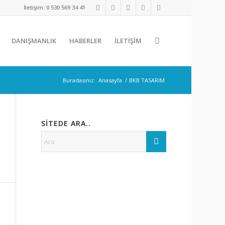
İletişim: 0 530 569 34 41
DANIŞMANLIK
HABERLER
İLETİŞİM
Buradasınız:
Anasayfa
/
BKB TASARIM
SITEDE ARA..