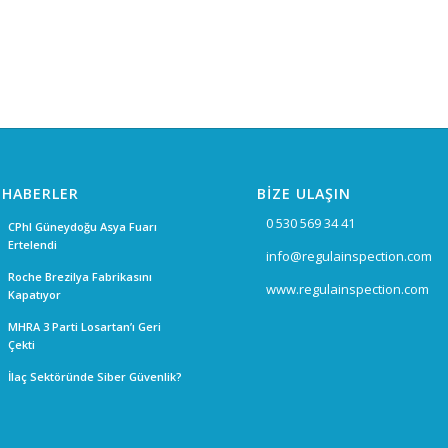
 HABERLER
BİZE ULAŞIN
0 530 569 34 41
CPhI Güneydoğu Asya Fuarı
Ertelendi
info@regulainspection.com
Roche Brezilya Fabrikasını
www.regulainspection.com
Kapatıyor
MHRA 3 Parti Losartan’ı Geri
Çekti
İlaç Sektöründe Siber Güvenlik?