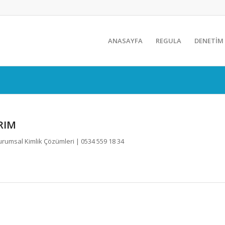
ANASAYFA
REGULA
DENETİM
RIM
umsal Kimlik Çözümleri | 0534 559 18 34