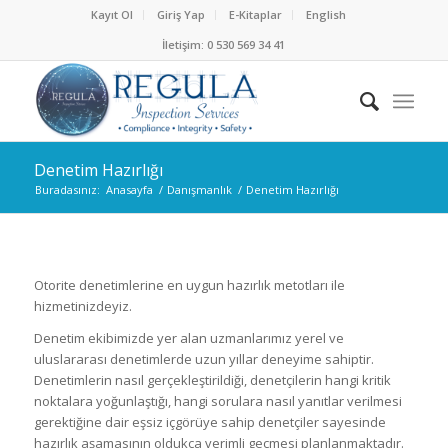
Kayıt Ol
Giriş Yap
E-Kitaplar
English
İletişim: 0 530 569 34 41
Denetim Hazırlığı
Buradasınız:
Anasayfa
/
Danışmanlık
/
Denetim Hazırlığı
Otorite denetimlerine en uygun hazırlık metotları ile
hizmetinizdeyiz.
Denetim ekibimizde yer alan uzmanlarımız yerel ve
uluslararası denetimlerde uzun yıllar deneyime sahiptir.
Denetimlerin nasıl gerçekleştirildiği, denetçilerin hangi kritik
noktalara yoğunlaştığı, hangi sorulara nasıl yanıtlar verilmesi
gerektiğine dair eşsiz içgörüye sahip denetçiler sayesinde
hazırlık aşamasının oldukça verimli geçmesi planlanmaktadır.