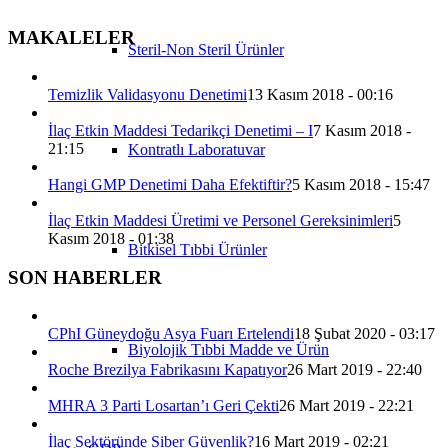
MAKALELER
Steril-Non Steril Ürünler
Temizlik Validasyonu Denetimi
13 Kasım 2018 - 00:16
İlaç Etkin Maddesi Tedarikçi Denetimi – I
7 Kasım 2018 -
21:15
Kontratlı Laboratuvar
Hangi GMP Denetimi Daha Efektiftir?
5 Kasım 2018 - 15:47
İlaç Etkin Maddesi Üretimi ve Personel Gereksinimleri
5
Kasım 2018 - 01:38
Bitkisel Tıbbi Ürünler
SON HABERLER
CPhI Güneydoğu Asya Fuarı Ertelendi
18 Şubat 2020 - 03:17
Biyolojik Tıbbi Madde ve Ürün
Roche Brezilya Fabrikasını Kapatıyor
26 Mart 2019 - 22:40
MHRA 3 Parti Losartan’ı Geri Çekti
26 Mart 2019 - 22:21
İlaç Sektöründe Siber Güvenlik?
16 Mart 2019 - 02:21