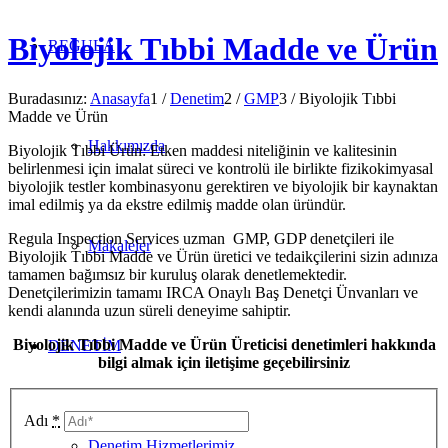
Biyolojik Tıbbi Madde ve Ürün
REGULA
Buradasınız:
Anasayfa
1
/
Denetim
2
/
GMP
3
/
Biyolojik Tıbbi
Madde ve Ürün
Hakkımızda
Biyolojik Tıbbi Ürün: Etken maddesi niteliğinin ve kalitesinin
belirlenmesi için imalat süreci ve kontrolü ile birlikte fizikokimyasal
biyolojik testler kombinasyonu gerektiren ve biyolojik bir kaynaktan
imal edilmiş ya da ekstre edilmiş madde olan üründür.
Regula Inspection Services uzman GMP, GDP denetçileri ile
Makaleler
Biyolojik Tıbbi Madde ve Ürün üretici ve tedaikçilerini sizin adınıza
tamamen bağımsız bir kuruluş olarak denetlemektedir.
Denetçilerimizin tamamı IRCA Onaylı Baş Denetçi Ünvanları ve
kendi alanında uzun süreli deneyime sahiptir.
Biyolojik Tıbbi Madde ve Ürün Üreticisi denetimleri hakkında
DENETİM
bilgi almak için iletişime geçebilirsiniz
Adı
*
Denetim Hizmetlerimiz