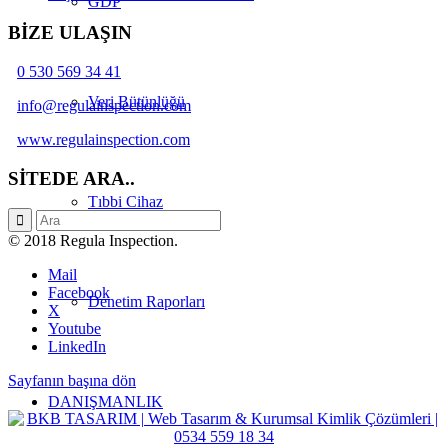
GDP
BİZE ULAŞIN
0 530 569 34 41
Veri Bütünlüğü
info@regulainspection.com
www.regulainspection.com
SİTEDE ARA..
Tıbbi Cihaz
© 2018 Regula Inspection.
Mail
Facebook
Denetim Raporları
X
Youtube
LinkedIn
Sayfanın başına dön
DANIŞMANLIK