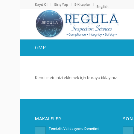
Kayıt Ol
Giriş Yap
E-Kitaplar
English
GMP
Kendi metninizi eklemek için buraya tıklayınız
MAKALELER
SON
Temizlik Validasyonu Denetimi