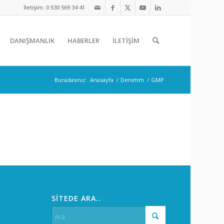
İletişim: 0 530 569 34 41
DANIŞMANLIK
HABERLER
İLETİŞİM
Buradasınız:
Anasayfa
/
Denetim
/
GMP
SİTEDE ARA..