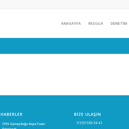
ANASAYFA
REGULA
DENETİM
 HABERLER
BİZE ULAŞIN
0 530 569 34 41
CPhI Güneydoğu Asya Fuarı
Ertelendi