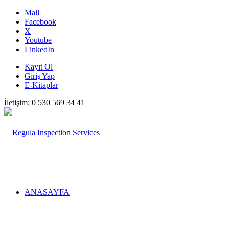
Mail
Facebook
X
Youtube
LinkedIn
Kayıt Ol
Giriş Yap
E-Kitaplar
İletişim: 0 530 569 34 41
ANASAYFA