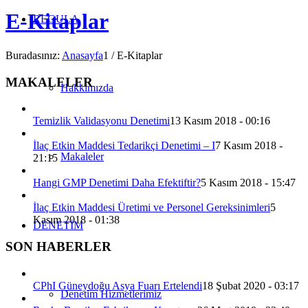
E-Kitaplar
REGULA
Buradasınız:
Anasayfa
1
/
E-Kitaplar
MAKALELER
Hakkımızda
Temizlik Validasyonu Denetimi
13 Kasım 2018 - 00:16
İlaç Etkin Maddesi Tedarikçi Denetimi – I
7 Kasım 2018 -
Makaleler
21:15
Hangi GMP Denetimi Daha Efektiftir?
5 Kasım 2018 - 15:47
İlaç Etkin Maddesi Üretimi ve Personel Gereksinimleri
5
Kasım 2018 - 01:38
DENETİM
SON HABERLER
CPhI Güneydoğu Asya Fuarı Ertelendi
18 Şubat 2020 - 03:17
Denetim Hizmetlerimiz