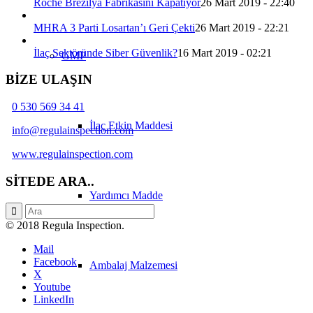
Roche Brezilya Fabrikasını Kapatıyor
26 Mart 2019 - 22:40
MHRA 3 Parti Losartan’ı Geri Çekti
26 Mart 2019 - 22:21
İlaç Sektöründe Siber Güvenlik?
16 Mart 2019 - 02:21
GMP
BİZE ULAŞIN
0 530 569 34 41
İlaç Etkin Maddesi
info@regulainspection.com
www.regulainspection.com
SİTEDE ARA..
Yardımcı Madde
© 2018 Regula Inspection.
Mail
Facebook
Ambalaj Malzemesi
X
Youtube
LinkedIn