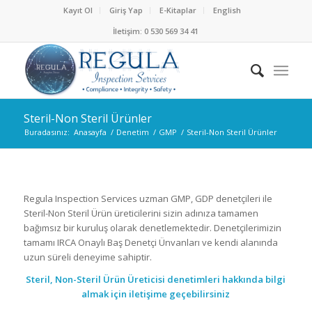
Kayıt Ol
Giriş Yap
E-Kitaplar
English
İletişim: 0 530 569 34 41
Steril-Non Steril Ürünler
Buradasınız:
Anasayfa
/
Denetim
/
GMP
/
Steril-Non Steril Ürünler
Regula Inspection Services uzman GMP, GDP denetçileri ile
Steril-Non Steril Ürün üreticilerini sizin adınıza tamamen
bağımsız bir kuruluş olarak denetlemektedir. Denetçilerimizin
tamamı IRCA Onaylı Baş Denetçi Ünvanları ve kendi alanında
uzun süreli deneyime sahiptir.
Steril, Non-Steril Ürün Üreticisi denetimleri hakkında bilgi
almak için iletişime geçebilirsiniz