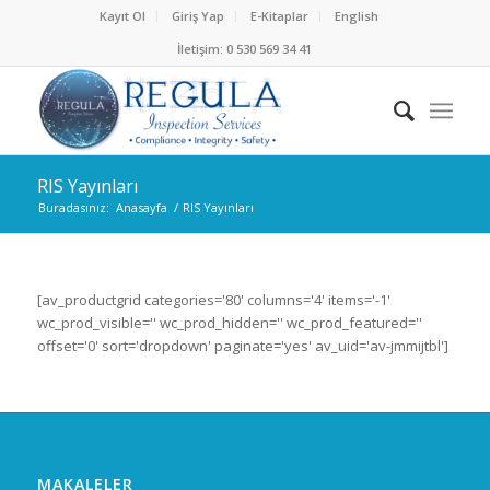
Kayıt Ol
Giriş Yap
E-Kitaplar
English
İletişim: 0 530 569 34 41
RIS Yayınları
Buradasınız:
Anasayfa
/
RIS Yayınları
[av_productgrid categories='80' columns='4' items='-1'
wc_prod_visible='' wc_prod_hidden='' wc_prod_featured=''
offset='0' sort='dropdown' paginate='yes' av_uid='av-jmmijtbl']
MAKALELER