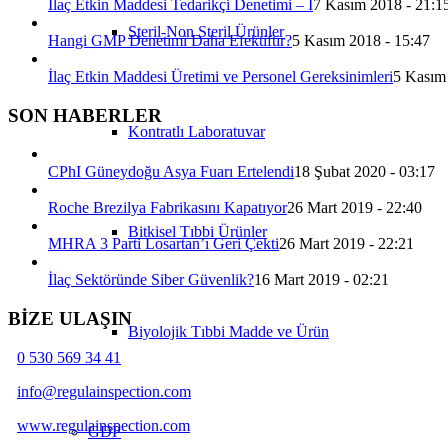
İlaç Etkin Maddesi Tedarikçi Denetimi – I
7 Kasım 2018 - 21:1
Steril-Non Steril Ürünler
Hangi GMP Denetimi Daha Efektiftir?
5 Kasım 2018 - 15:47
İlaç Etkin Maddesi Üretimi ve Personel Gereksinimleri
5 Kasım
SON HABERLER
Kontratlı Laboratuvar
CPhI Güneydoğu Asya Fuarı Ertelendi
18 Şubat 2020 - 03:17
Roche Brezilya Fabrikasını Kapatıyor
26 Mart 2019 - 22:40
Bitkisel Tıbbi Ürünler
MHRA 3 Parti Losartan’ı Geri Çekti
26 Mart 2019 - 22:21
İlaç Sektöründe Siber Güvenlik?
16 Mart 2019 - 02:21
BİZE ULAŞIN
Biyolojik Tıbbi Madde ve Ürün
0 530 569 34 41
info@regulainspection.com
www.regulainspection.com
GDP