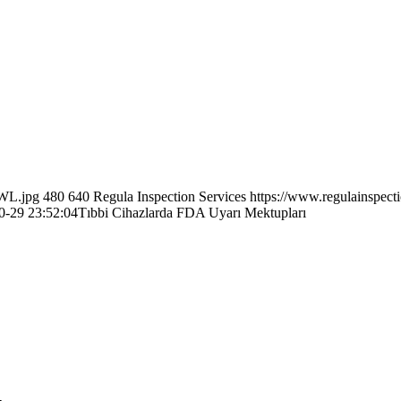
AWL.jpg
480
640
Regula Inspection Services
https://www.regulainspect
0-29 23:52:04
Tıbbi Cihazlarda FDA Uyarı Mektupları