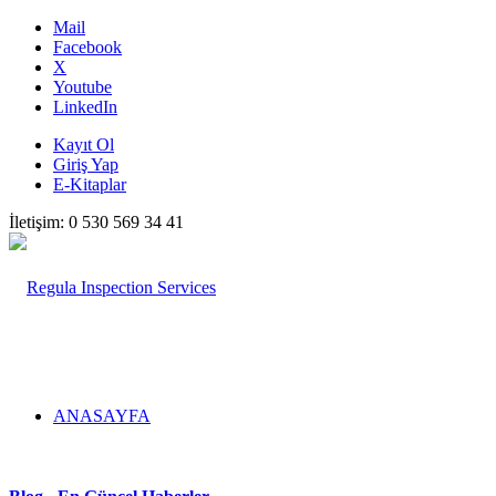
Mail
Facebook
X
Youtube
LinkedIn
Kayıt Ol
Giriş Yap
E-Kitaplar
İletişim: 0 530 569 34 41
ANASAYFA