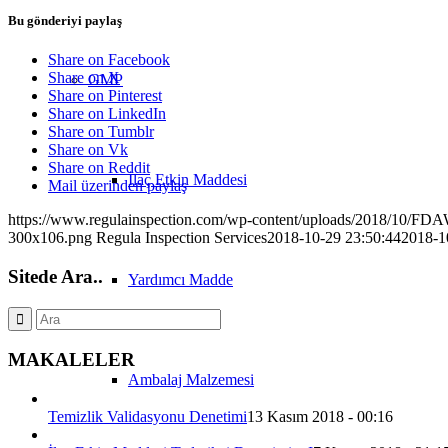
Bu gönderiyi paylaş
Share on Facebook
Share on X
GMP
Share on Pinterest
Share on LinkedIn
Share on Tumblr
Share on Vk
Share on Reddit
İlaç Etkin Maddesi
Mail üzerinden paylaş
https://www.regulainspection.com/wp-content/uploads/2018/10/FD
300x106.png
Regula Inspection Services
2018-10-29 23:50:44
2018-1
Sitede Ara..
Yardımcı Madde
MAKALELER
Ambalaj Malzemesi
Temizlik Validasyonu Denetimi
13 Kasım 2018 - 00:16