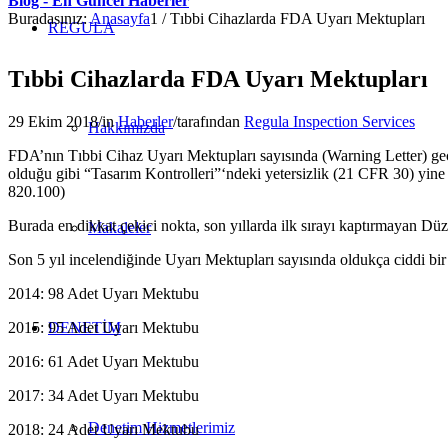
Blog - En Güncel Haberler
Buradasınız:
Anasayfa
1
/
Tıbbi Cihazlarda FDA Uyarı Mektupları
REGULA
Tıbbi Cihazlarda FDA Uyarı Mektupları
29 Ekim 2018
/
in
Haberler
/
tarafından
Regula Inspection Services
Hakkımızda
FDA’nın Tıbbi Cihaz Uyarı Mektupları sayısında (Warning Letter) geç
olduğu gibi “Tasarım Kontrolleri”‘ndeki yetersizlik (21 CFR 30) yine 
820.100)
Burada en dikkat çekici nokta, son yıllarda ilk sırayı kaptırmayan Düze
Makaleler
Son 5 yıl incelendiğinde Uyarı Mektupları sayısında oldukça ciddi bi
2014: 98 Adet Uyarı Mektubu
2015: 95 Adet Uyarı Mektubu
DENETİM
2016: 61 Adet Uyarı Mektubu
2017: 34 Adet Uyarı Mektubu
Denetim Hizmetlerimiz
2018: 24 Adet Uyarı Mektubu