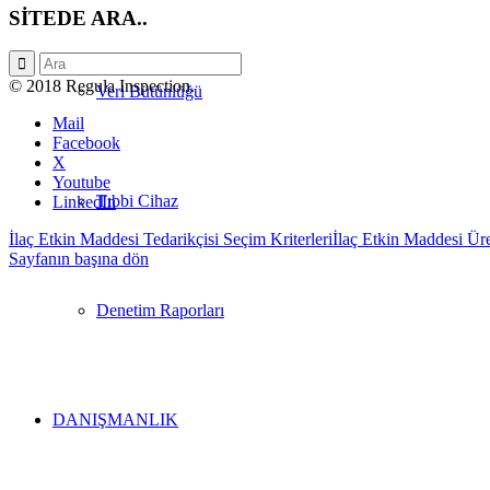
SİTEDE ARA..
© 2018 Regula Inspection.
Veri Bütünlüğü
Mail
Facebook
X
Youtube
Tıbbi Cihaz
LinkedIn
İlaç Etkin Maddesi Tedarikçisi Seçim Kriterleri
İlaç Etkin Maddesi Üre
Sayfanın başına dön
Denetim Raporları
DANIŞMANLIK