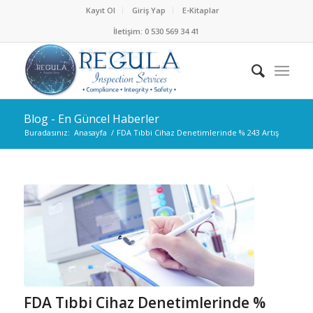
Kayıt Ol
Giriş Yap
E-Kitaplar
İletişim: 0 530 569 34 41
Blog - En Güncel Haberler
Buradasınız:
Anasayfa
/
FDA Tıbbi Cihaz Denetimlerinde % 243 Artış
FDA Tıbbi Cihaz Denetimlerinde %