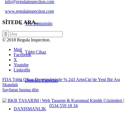
info@regulainspection.com
www.regulainspection.com
SİTEDE ARA..
Veri Bütünlüğü
© 2018 Regula Inspection.
Mail
Tıbbi Cihaz
Facebook
X
Youtube
LinkedIn
FDA Tıbbi Cihaz Denetimlerinde % 243 Artış
Çin’de Yeni Bir Aşı
Denetim Raporları
Skandalı
Sayfanın başına dön
DANIŞMANLIK