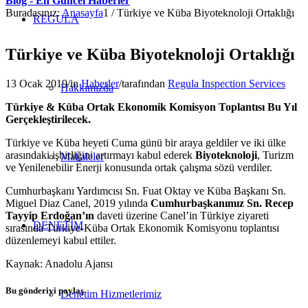
Blog - En Güncel Haberler
Buradasınız:
Anasayfa
1
/
Türkiye ve Küba Biyoteknoloji Ortaklığı
REGULA
Türkiye ve Küba Biyoteknoloji Ortaklığı
13 Ocak 2019
/
in
Haberler
/
tarafından
Regula Inspection Services
Hakkımızda
Türkiye & Küba Ortak Ekonomik Komisyon Toplantısı Bu Yıl
Gerçekleştirilecek.
Türkiye ve Küba heyeti Cuma günü bir araya geldiler ve iki ülke
arasındaki işbirliğini artırmayı kabul ederek
Biyoteknoloji
, Turizm
Makaleler
ve Yenilenebilir Enerji konusunda ortak çalışma sözü verdiler.
Cumhurbaşkanı Yardımcısı Sn. Fuat Oktay ve Küba Başkanı Sn.
Miguel Diaz Canel, 2019 yılında
Cumhurbaşkanımız Sn. Recep
Tayyip Erdoğan’ın
daveti üzerine Canel’in Türkiye ziyareti
DENETİM
sırasında Türkiye-Küba Ortak Ekonomik Komisyonu toplantısı
düzenlemeyi kabul ettiler.
Kaynak: Anadolu Ajansı
Bu gönderiyi paylaş
Denetim Hizmetlerimiz