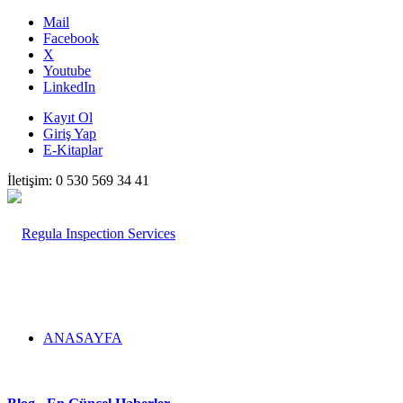
Mail
Facebook
X
Youtube
LinkedIn
Kayıt Ol
Giriş Yap
E-Kitaplar
İletişim: 0 530 569 34 41
ANASAYFA