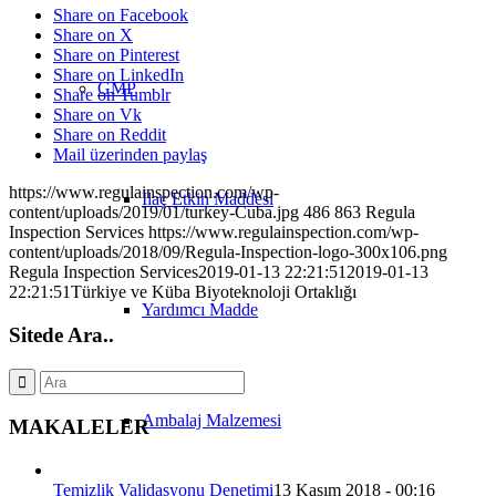
Share on Facebook
Share on X
Share on Pinterest
Share on LinkedIn
GMP
Share on Tumblr
Share on Vk
Share on Reddit
Mail üzerinden paylaş
https://www.regulainspection.com/wp-
İlaç Etkin Maddesi
content/uploads/2019/01/turkey-Cuba.jpg
486
863
Regula
Inspection Services
https://www.regulainspection.com/wp-
content/uploads/2018/09/Regula-Inspection-logo-300x106.png
Regula Inspection Services
2019-01-13 22:21:51
2019-01-13
22:21:51
Türkiye ve Küba Biyoteknoloji Ortaklığı
Yardımcı Madde
Sitede Ara..
Ambalaj Malzemesi
MAKALELER
Temizlik Validasyonu Denetimi
13 Kasım 2018 - 00:16