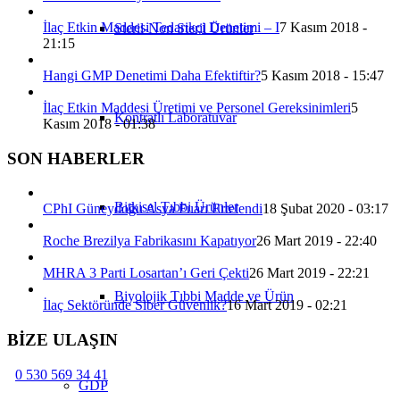
İlaç Etkin Maddesi Tedarikçi Denetimi – I
7 Kasım 2018 -
Steril-Non Steril Ürünler
21:15
Hangi GMP Denetimi Daha Efektiftir?
5 Kasım 2018 - 15:47
İlaç Etkin Maddesi Üretimi ve Personel Gereksinimleri
5
Kontratlı Laboratuvar
Kasım 2018 - 01:38
SON HABERLER
Bitkisel Tıbbi Ürünler
CPhI Güneydoğu Asya Fuarı Ertelendi
18 Şubat 2020 - 03:17
Roche Brezilya Fabrikasını Kapatıyor
26 Mart 2019 - 22:40
MHRA 3 Parti Losartan’ı Geri Çekti
26 Mart 2019 - 22:21
Biyolojik Tıbbi Madde ve Ürün
İlaç Sektöründe Siber Güvenlik?
16 Mart 2019 - 02:21
BİZE ULAŞIN
0 530 569 34 41
GDP