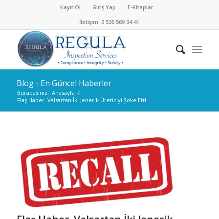
Kayıt Ol
Giriş Yap
E-Kitaplar
İletişim: 0 530 569 34 41
Blog - En Güncel Haberler
Buradasınız:
Anasayfa
/
Flaş Haber. Valsartan İki Jenerik Üreticiyi Şoke Etti