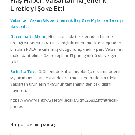
Flaş Haber. Valsartan İki Jenerik
Üreticiyi Şoke Etti
Valsartan Vakası Global 2 Jenerik İlaç Devi Mylan ve Teva’yı
da vurdu.
Geçen hafta Mylan
, Hindistan’daki tesislerinden birinde
ürettiği bir API’nin FDA’nın izlediği iki muhtemel karsinojenden
biri olan NDEA ile kirlenmiş olduğunu açıkladı. 7 parti Valsartan
tablet dahil olmak üzere toplam 15 parti gönüllü olarak geri
çekildi.
Bu hafta Teva,
ürünlerinde kullanmış olduğu etkin maddenin
Mylan’ın Hindistan tesisinde üretilmesi nedeni ile ABD’deki
Valsartan ürünlerinin 49’unun tamamının geri çekildiğini
duyurdu.
https://www.fda.gov/Safety/Recalls/ucm626802.htm#recall-
photos
Bu gönderiyi paylaş