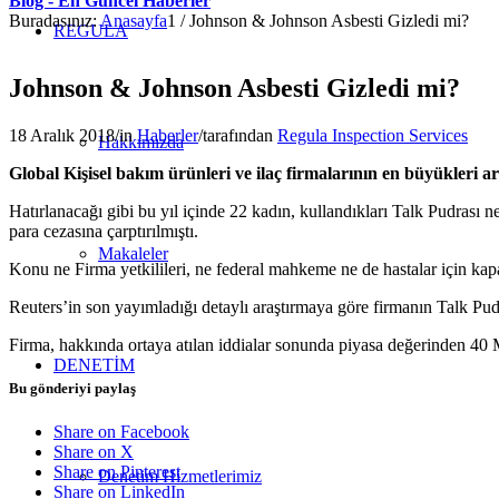
Blog - En Güncel Haberler
Buradasınız:
Anasayfa
1
/
Johnson & Johnson Asbesti Gizledi mi?
REGULA
Johnson & Johnson Asbesti Gizledi mi?
18 Aralık 2018
/
in
Haberler
/
tarafından
Regula Inspection Services
Hakkımızda
Global Kişisel bakım ürünleri ve ilaç firmalarının en büyükleri
Hatırlanacağı gibi bu yıl içinde 22 kadın, kullandıkları Talk Pudrası
para cezasına çarptırılmıştı.
Makaleler
Konu ne Firma yetkilileri, ne federal mahkeme ne de hastalar için k
Reuters’in son yayımladığı detaylı araştırmaya göre firmanın Talk Pud
Firma, hakkında ortaya atılan iddialar sonunda piyasa değerinden 40
DENETİM
Bu gönderiyi paylaş
Share on Facebook
Share on X
Share on Pinterest
Denetim Hizmetlerimiz
Share on LinkedIn