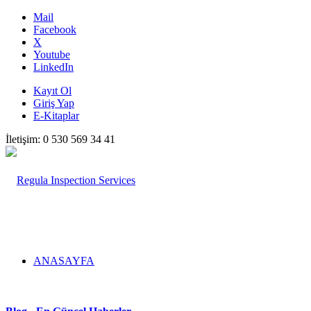
Mail
Facebook
X
Youtube
LinkedIn
Kayıt Ol
Giriş Yap
E-Kitaplar
İletişim: 0 530 569 34 41
ANASAYFA