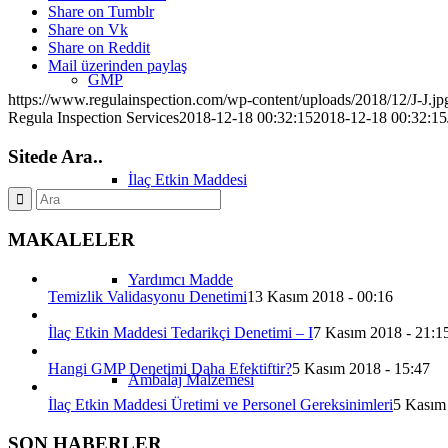
Share on Tumblr
Share on Vk
Share on Reddit
Mail üzerinden paylaş
GMP
https://www.regulainspection.com/wp-content/uploads/2018/12/J-J.jp
Regula Inspection Services
2018-12-18 00:32:15
2018-12-18 00:32:15
Sitede Ara..
İlaç Etkin Maddesi
MAKALELER
Yardımcı Madde
Temizlik Validasyonu Denetimi
13 Kasım 2018 - 00:16
İlaç Etkin Maddesi Tedarikçi Denetimi – I
7 Kasım 2018 - 21:1
Hangi GMP Denetimi Daha Efektiftir?
5 Kasım 2018 - 15:47
Ambalaj Malzemesi
İlaç Etkin Maddesi Üretimi ve Personel Gereksinimleri
5 Kasım
SON HABERLER