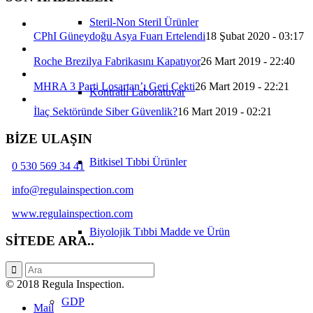
Steril-Non Steril Ürünler
CPhI Güneydoğu Asya Fuarı Ertelendi
18 Şubat 2020 - 03:17
Roche Brezilya Fabrikasını Kapatıyor
26 Mart 2019 - 22:40
MHRA 3 Parti Losartan’ı Geri Çekti
26 Mart 2019 - 22:21
Kontratlı Laboratuvar
İlaç Sektöründe Siber Güvenlik?
16 Mart 2019 - 02:21
BİZE ULAŞIN
Bitkisel Tıbbi Ürünler
0 530 569 34 41
info@regulainspection.com
www.regulainspection.com
Biyolojik Tıbbi Madde ve Ürün
SİTEDE ARA..
© 2018 Regula Inspection.
GDP
Mail