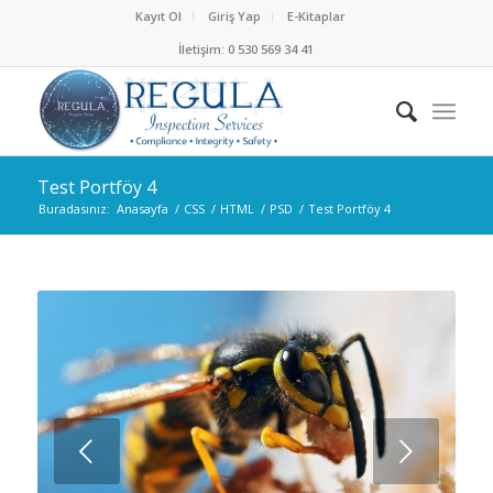
Kayıt Ol
Giriş Yap
E-Kitaplar
İletişim: 0 530 569 34 41
Test Portföy 4
Buradasınız:
Anasayfa
/
CSS
/
HTML
/
PSD
/
Test Portföy 4
Sonraki