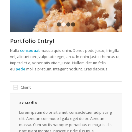
1
2
3
4
Portfolio Entry!
Nulla
consequat
massa quis enim. Donec pede justo, fringilla
vel, aliquet nec, vulputate eget, arcu. In enim justo, rhoncus ut,
imperdiet a, venenatis vitae, justo. Nullam dictum felis
eu
pede
mollis pretium. Integer tincidunt. Cras dapibus.
Client
XY Media
Lorem ipsum dolor sit amet, consectetuer adipiscing
elit. Aenean commodo ligula eget dolor. Aenean
massa. Cum sociis natoque penatibus et magnis dis
parturient montes, nascetur ridiculus mus.