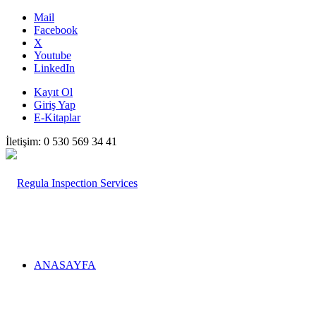
Mail
Facebook
X
Youtube
LinkedIn
Kayıt Ol
Giriş Yap
E-Kitaplar
İletişim: 0 530 569 34 41
ANASAYFA