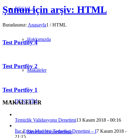
Şunun için arşiv: HTML
REGULA
Buradasınız:
Anasayfa
1
/
HTML
Hakkımızda
Test Portföy 4
Test Portföy 2
Makaleler
Test Portföy 1
DENETİM
MAKALELER
Temizlik Validasyonu Denetimi
13 Kasım 2018 - 00:16
İlaç Etkin Maddesi Tedarikçi Denetimi – I
7 Kasım 2018 -
Denetim Hizmetlerimiz
21:15