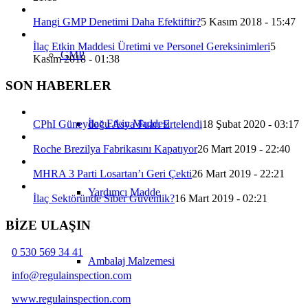
Hangi GMP Denetimi Daha Efektiftir?
5 Kasım 2018 - 15:47
İlaç Etkin Maddesi Üretimi ve Personel Gereksinimleri
5
GMP
Kasım 2018 - 01:38
SON HABERLER
İlaç Etkin Maddesi
CPhI Güneydoğu Asya Fuarı Ertelendi
18 Şubat 2020 - 03:17
Roche Brezilya Fabrikasını Kapatıyor
26 Mart 2019 - 22:40
MHRA 3 Parti Losartan’ı Geri Çekti
26 Mart 2019 - 22:21
Yardımcı Madde
İlaç Sektöründe Siber Güvenlik?
16 Mart 2019 - 02:21
BİZE ULAŞIN
0 530 569 34 41
Ambalaj Malzemesi
info@regulainspection.com
www.regulainspection.com