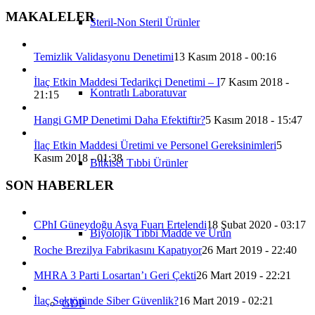
MAKALELER
Steril-Non Steril Ürünler
Temizlik Validasyonu Denetimi
13 Kasım 2018 - 00:16
İlaç Etkin Maddesi Tedarikçi Denetimi – I
7 Kasım 2018 -
Kontratlı Laboratuvar
21:15
Hangi GMP Denetimi Daha Efektiftir?
5 Kasım 2018 - 15:47
İlaç Etkin Maddesi Üretimi ve Personel Gereksinimleri
5
Kasım 2018 - 01:38
Bitkisel Tıbbi Ürünler
SON HABERLER
CPhI Güneydoğu Asya Fuarı Ertelendi
18 Şubat 2020 - 03:17
Biyolojik Tıbbi Madde ve Ürün
Roche Brezilya Fabrikasını Kapatıyor
26 Mart 2019 - 22:40
MHRA 3 Parti Losartan’ı Geri Çekti
26 Mart 2019 - 22:21
İlaç Sektöründe Siber Güvenlik?
16 Mart 2019 - 02:21
GDP