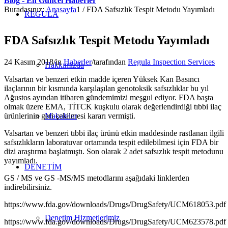
Blog - En Güncel Haberler
Buradasınız:
Anasayfa
1
/
FDA Safsızlık Tespit Metodu Yayımladı
REGULA
FDA Safsızlık Tespit Metodu Yayımladı
24 Kasım 2018
/
in
Haberler
/
tarafından
Regula Inspection Services
Hakkımızda
Valsartan ve benzeri etkin madde içeren Yüksek Kan Basıncı
ilaçlarının bir kısmında karşılaşılan genotoksik safsızlıklar bu yıl
Ağustos ayından itibaren gündemimizi meşgul ediyor. FDA başta
olmak üzere EMA, TİTCK kuşkulu olarak değerlendirdiği tıbbi ilaç
ürünlerinin geri çekilmesi kararı vermişti.
Makaleler
Valsartan ve benzeri tıbbi ilaç ürünü etkin maddesinde rastlanan ilgili
safsızlıkların laboratuvar ortamında tespit edilebilmesi için FDA bir
dizi araştırma başlatmıştı. Son olarak 2 adet safsızlık tespit metodunu
yayımladı.
DENETİM
GS / MS ve GS -MS/MS metodlarını aşağıdaki linklerden
indirebilirsiniz.
https://www.fda.gov/downloads/Drugs/DrugSafety/UCM618053.pdf
Denetim Hizmetlerimiz
https://www.fda.gov/downloads/Drugs/DrugSafety/UCM623578.pdf