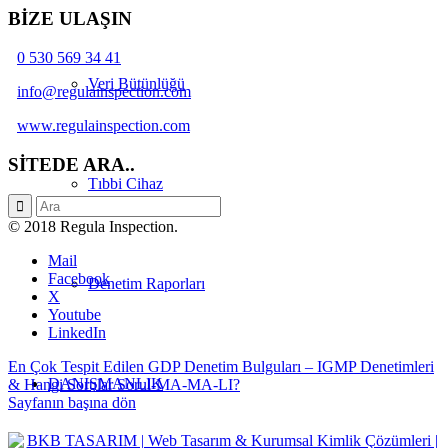
BİZE ULAŞIN
0 530 569 34 41
Veri Bütünlüğü
info@regulainspection.com
www.regulainspection.com
SİTEDE ARA..
Tıbbi Cihaz
© 2018 Regula Inspection.
Mail
Facebook
Denetim Raporları
X
Youtube
LinkedIn
En Çok Tespit Edilen GDP Denetim Bulguları – I
GMP Denetimleri
DANIŞMANLIK
& Hangi Sorular Sorul-MA-MA-LI?
Sayfanın başına dön