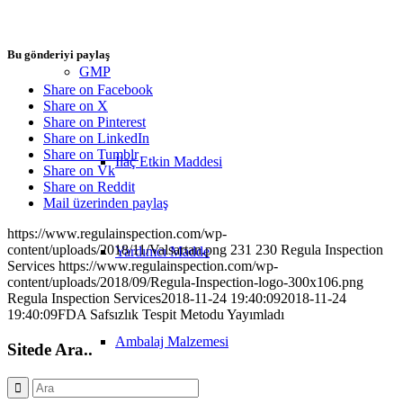
Bu gönderiyi paylaş
GMP
Share on Facebook
Share on X
Share on Pinterest
Share on LinkedIn
Share on Tumblr
İlaç Etkin Maddesi
Share on Vk
Share on Reddit
Mail üzerinden paylaş
https://www.regulainspection.com/wp-
content/uploads/2018/11/Valsartan.png
231
230
Regula Inspection
Yardımcı Madde
Services
https://www.regulainspection.com/wp-
content/uploads/2018/09/Regula-Inspection-logo-300x106.png
Regula Inspection Services
2018-11-24 19:40:09
2018-11-24
19:40:09
FDA Safsızlık Tespit Metodu Yayımladı
Ambalaj Malzemesi
Sitede Ara..