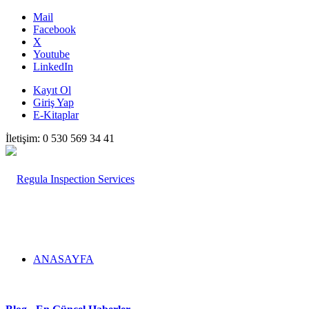
Mail
Facebook
X
Youtube
LinkedIn
Kayıt Ol
Giriş Yap
E-Kitaplar
İletişim: 0 530 569 34 41
ANASAYFA